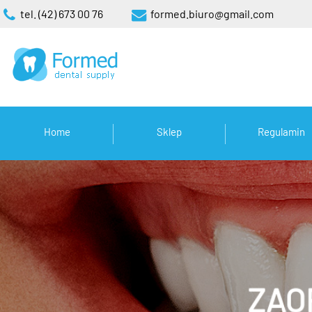
tel. (42) 673 00 76
formed.biuro@gmail.com
Home
Sklep
Regulamin
ZAO