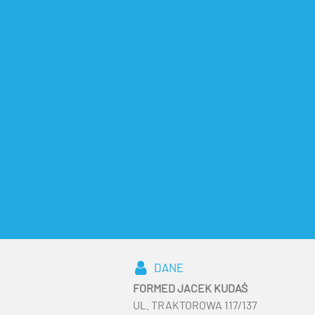
DANE
FORMED JACEK KUDAŚ
UL. TRAKTOROWA 117/137