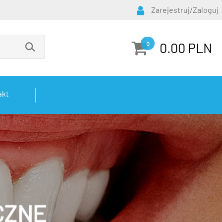
Zarejestruj/Zaloguj
0.00 PLN
0
akt
CZNE