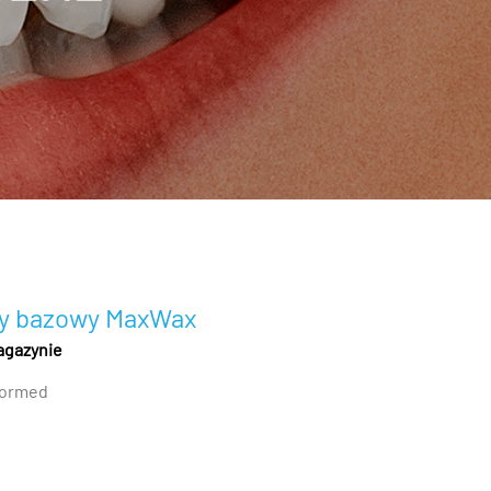
y bazowy MaxWax
agazynie
ormed