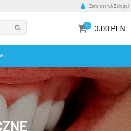
Zarejestruj/Zaloguj
0.00 PLN
0
akt
CZNE