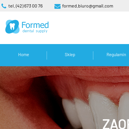
tel. (42) 673 00 76
formed.biuro@gmail.com
Home
Sklep
Regulamin
ZAO