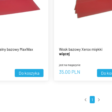
alny bazowy MaxWax
Wosk bazowy Xerox miękki
więcej
jest na magazynie
35.00
PLN
1