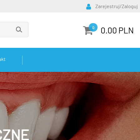
Zarejestruj/Zaloguj
0.00 PLN
0
akt
CZNE