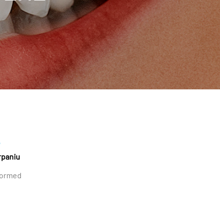
e
rpaniu
ormed