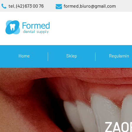
tel. (42) 673 00 76
formed.biuro@gmail.com
Home
Sklep
Regulamin
ZAO