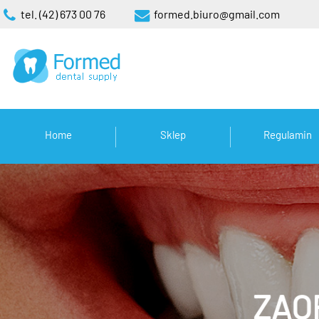
tel. (42) 673 00 76
formed.biuro@gmail.com
Home
Sklep
Regulamin
ZAO