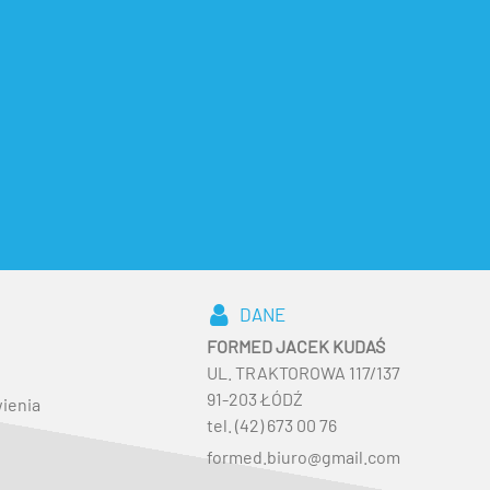
DANE
FORMED JACEK KUDAŚ
UL. TRAKTOROWA 117/137
91-203 ŁÓDŹ
ienia
tel. (42) 673 00 76
formed.biuro@gmail.com