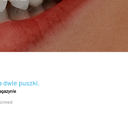
 dwie puszki.
agazynie
ormed