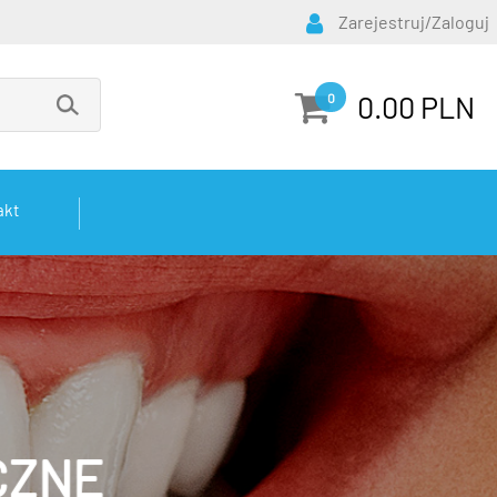
Zarejestruj/Zaloguj
0.00 PLN
0
akt
CZNE