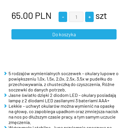
65.00
PLN
szt
5 rodzajów wymienialnych soczewek – okulary lupowe o
powiększeniu 1,0x, 1,5x, 2,0x, 2,5x, 3,5x w pudełku do
przechowywania, z chusteczką do czyszczenia. Różne
soczewki do danych potrzeb.
Jasne światło dzięki 2 diodom LED – okulary posiadają
lampę z 2 diodami LED zasilanymi 3 bateriami AAA+
Lekkie – uchwyt okularów można wymienić na opaskę
na głowę, co zapobiega upadkom oraz zmniejsza nacisk
na nos po dłuższym czasie pracy, a tym samym uczucie
zmęczenia.
Wytrzymała i stabilna – lupa przyjemnie spoczywa na