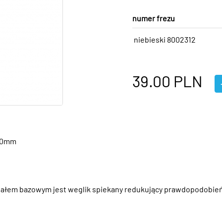
numer frezu
niebieski 8002312
39.00
PLN
 10mm
iałem bazowym jest weglik spiekany redukujący prawdopodobień