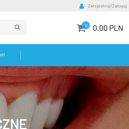
Zarejestruj/Zaloguj
0.00 PLN
0
akt
CZNE