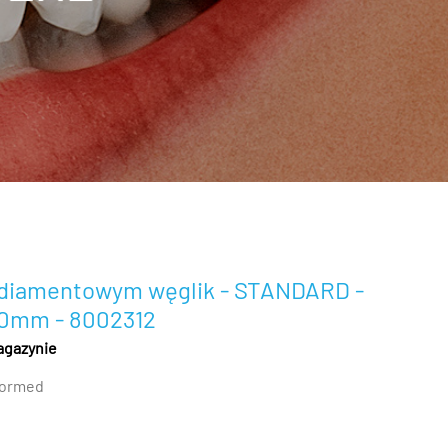
 diamentowym węglik - STANDARD -
10mm - 8002312
agazynie
ormed