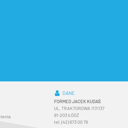
DANE
FORMED JACEK KUDAŚ
UL. TRAKTOROWA 117/137
91-203 ŁÓDŹ
ienia
tel. (42) 673 00 76