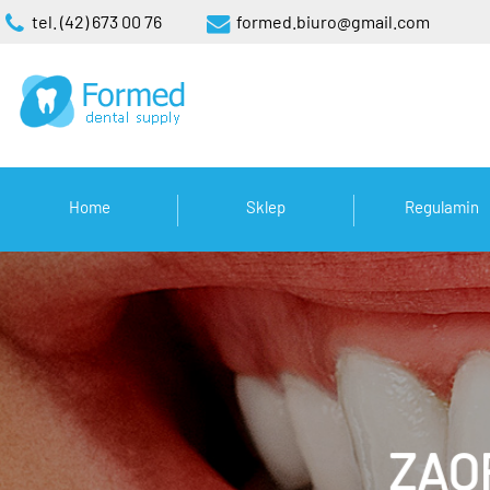
tel. (42) 673 00 76
formed.biuro@gmail.com
Home
Sklep
Regulamin
ZAO