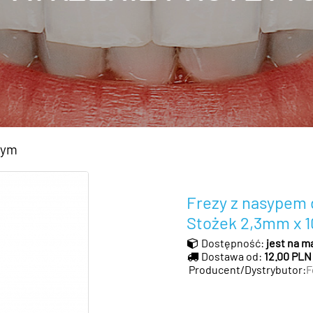
wym
Frezy z nasypem
Stożek 2,3mm x 
Dostępność:
jest na m
Dostawa od:
12.00 PLN
Producent/Dystrybutor:
F