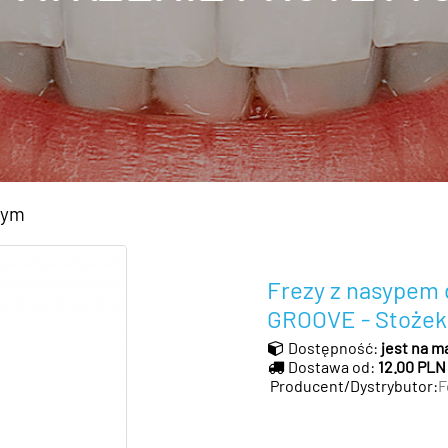
wym
Frezy z nasypem
GROOVE - Stożek
Dostępność:
jest na m
Dostawa od:
12.00 PLN
Producent/Dystrybutor:
F