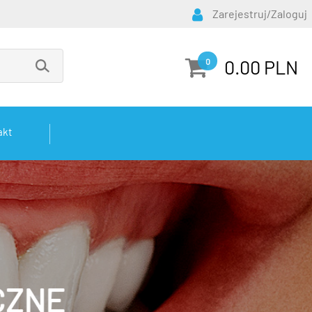
Zarejestruj/Zaloguj
0.00 PLN
0
akt
CZNE