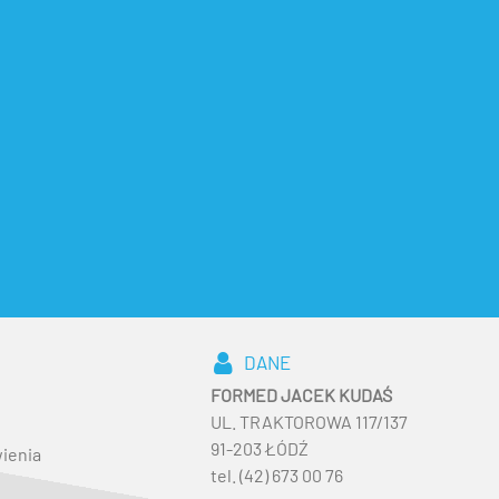
DANE
FORMED JACEK KUDAŚ
UL. TRAKTOROWA 117/137
91-203 ŁÓDŹ
ienia
tel. (42) 673 00 76