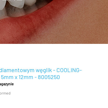
 diamentowym węglik - COOLING-
 5mm x 12mm - 8005250
agazynie
ormed