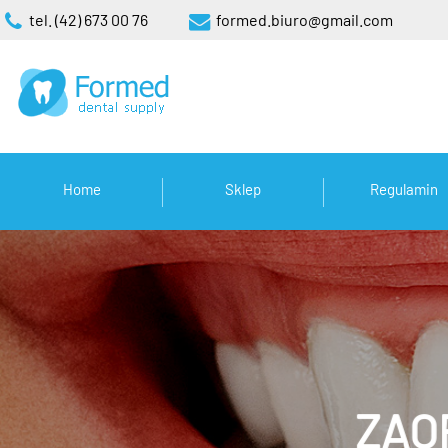
tel. (42) 673 00 76
formed.biuro@gmail.com
Home
Sklep
Regulamin
ZAO