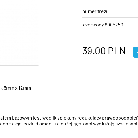
numer frezu
czerwony 8005250
39.00
PLN
ek 5mm x 12mm
ałem bazowym jest weglik spiekany redukujący prawdopodobieńst
odne cząsteczki diamentu o dużej gęstości wydłużają czas eksplo