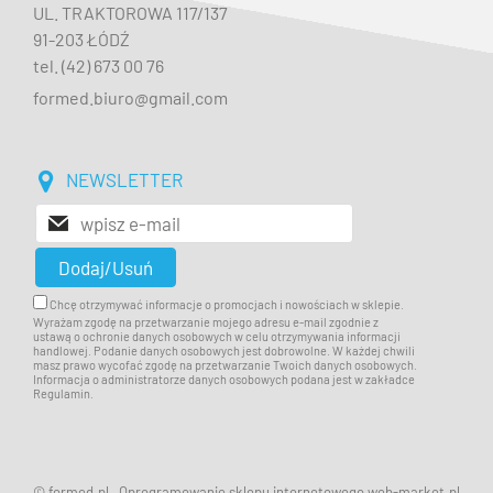
UL. TRAKTOROWA 117/137
91-203 ŁÓDŹ
tel. (42) 673 00 76
formed.biuro@gmail.com
NEWSLETTER
Chcę otrzymywać informacje o promocjach i nowościach w sklepie.
Wyrażam zgodę na przetwarzanie mojego adresu e-mail zgodnie z
ustawą o ochronie danych osobowych w celu otrzymywania informacji
handlowej. Podanie danych osobowych jest dobrowolne. W każdej chwili
masz prawo wycofać zgodę na przetwarzanie Twoich danych osobowych.
Informacja o administratorze danych osobowych podana jest w zakładce
Regulamin.
© formed.pl
Oprogramowanie sklepu internetowego web-market.pl