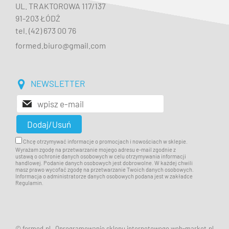
UL. TRAKTOROWA 117/137
91-203 ŁÓDŹ
tel. (42) 673 00 76
formed.biuro@gmail.com
NEWSLETTER
Chcę otrzymywać informacje o promocjach i nowościach w sklepie.
Wyrażam zgodę na przetwarzanie mojego adresu e-mail zgodnie z
ustawą o ochronie danych osobowych w celu otrzymywania informacji
handlowej. Podanie danych osobowych jest dobrowolne. W każdej chwili
masz prawo wycofać zgodę na przetwarzanie Twoich danych osobowych.
Informacja o administratorze danych osobowych podana jest w zakładce
Regulamin.
© formed.pl
Oprogramowanie sklepu internetowego web-market.pl