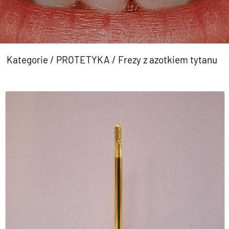
Kategorie
/
PROTETYKA
/
Frezy z azotkiem tytanu