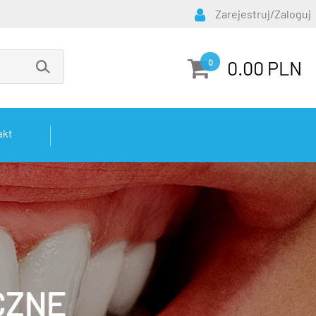
Zarejestruj/Zaloguj
0.00 PLN
0
akt
CZNE