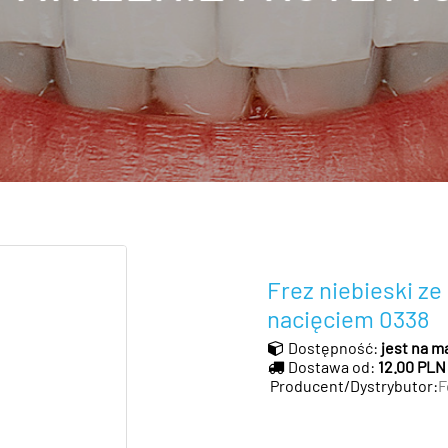
Frez niebieski z
nacięciem 0338
Dostępność:
jest na m
Dostawa od:
12.00 PLN
Producent/Dystrybutor:
F