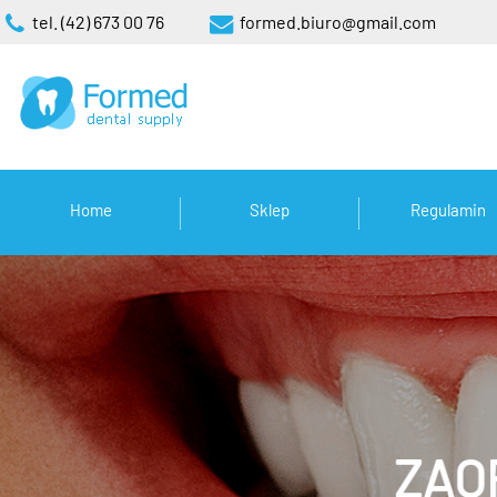
tel. (42) 673 00 76
formed.biuro@gmail.com
Home
Sklep
Regulamin
ZAO