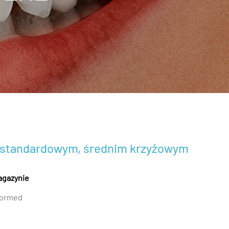
e standardowym, średnim krzyżowym
agazynie
ormed