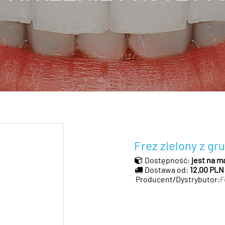
Frez zielony z g
Dostępność:
jest na m
Dostawa od:
12.00 PLN
Producent/Dystrybutor:
F