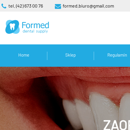
tel. (42) 673 00 76
formed.biuro@gmail.com
Home
Sklep
Regulamin
ZAO