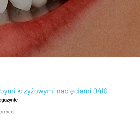
rubymi krzyżowymi nacięciami 0410
agazynie
ormed