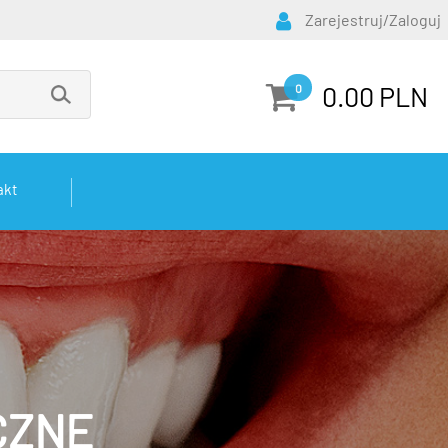
Zarejestruj/Zaloguj
0.00 PLN
0
akt
CZNE