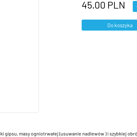
45.00
PLN
i gipsu, masy ogniotrwałej (usuwanie nadlewów ) i szybkiej obró