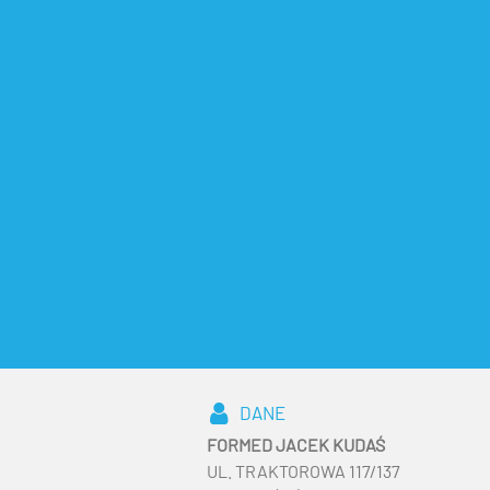
DANE
FORMED JACEK KUDAŚ
UL. TRAKTOROWA 117/137