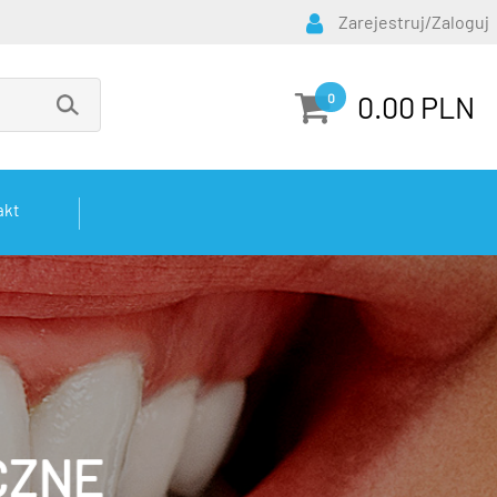
Zarejestruj/Zaloguj
0.00 PLN
0
akt
CZNE