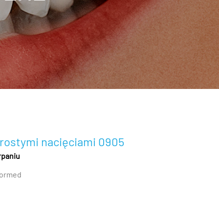
prostymi nacięciami 0905
rpaniu
ormed