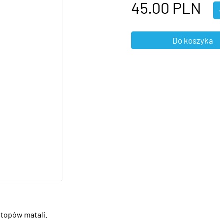
45.00
PLN
stopów matali.