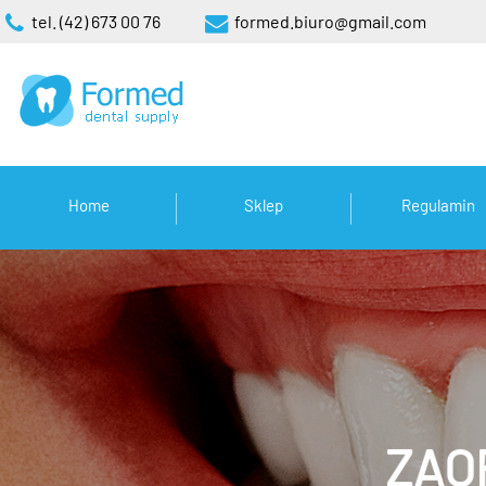
tel. (42) 673 00 76
formed.biuro@gmail.com
Home
Sklep
Regulamin
ZAO