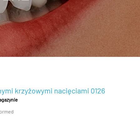
bnymi krzyżowymi nacięciami 0126
agazynie
ormed