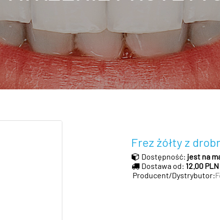
Frez żółty z dro
Dostępność:
jest na m
Dostawa od:
12.00 PLN
Producent/Dystrybutor:
F