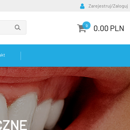
Zarejestruj/Zaloguj
0.00 PLN
0
akt
CZNE