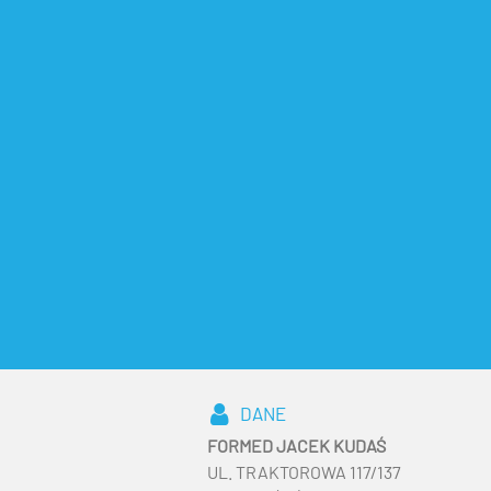
DANE
FORMED JACEK KUDAŚ
UL. TRAKTOROWA 117/137