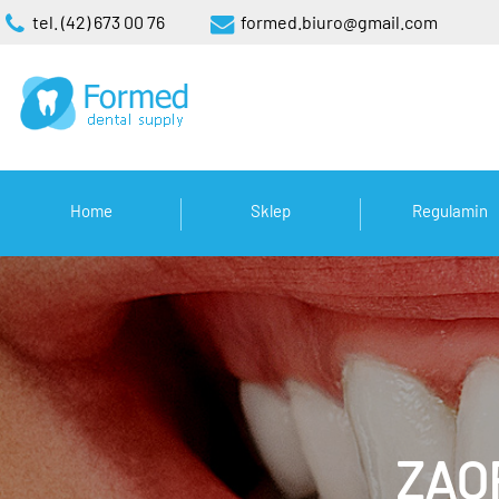
tel. (42) 673 00 76
formed.biuro@gmail.com
Home
Sklep
Regulamin
ZAO