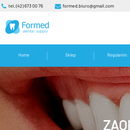
tel. (42) 673 00 76
formed.biuro@gmail.com
Home
Sklep
Regulamin
ZAO