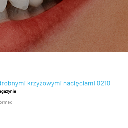
drobnymi krzyżowymi nacięciami 0210
agazynie
ormed