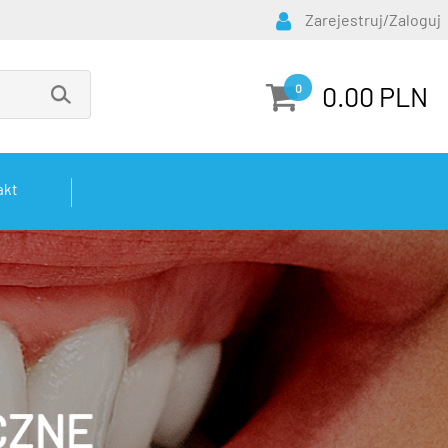
Zarejestruj/Zaloguj
0.00 PLN
0
akt
CZNE