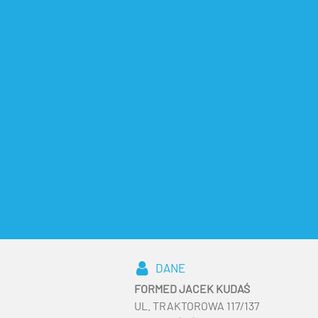
DANE
FORMED JACEK KUDAŚ
UL. TRAKTOROWA 117/137