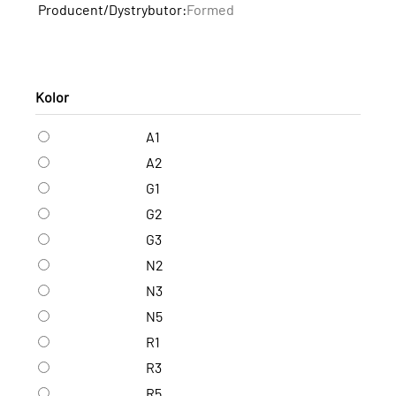
Producent/Dystrybutor:
Formed
Kolor
A1
A2
G1
G2
G3
N2
N3
N5
R1
R3
R5