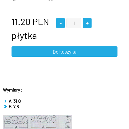
11.20
PLN
płytka
Wymiary :
A 31.0
B 7.8