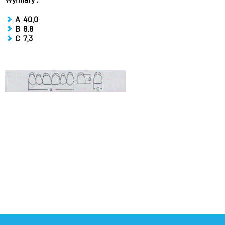
A 40.0
B 8.8
C 7.3