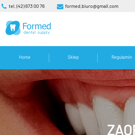
tel. (42) 673 00 76
formed.biuro@gmail.com
Home
Sklep
Regulamin
ZAO