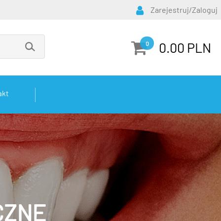
Zarejestruj/Zaloguj
0.00 PLN
0
akt
CZNE