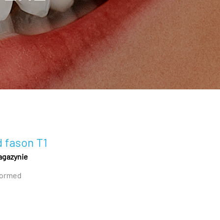
 fason T1
agazynie
ormed