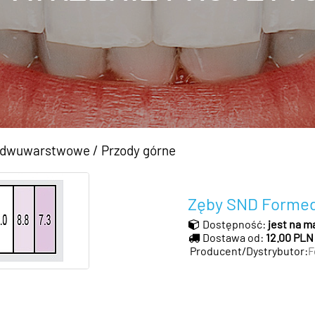
D dwuwarstwowe
/
Przody górne
Zęby SND Formed
Dostępność:
jest na m
Dostawa od:
12.00 PLN
Producent/Dystrybutor:
F