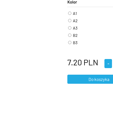
Kolor
A1
A2
A3
B2
B3
7.20
PLN