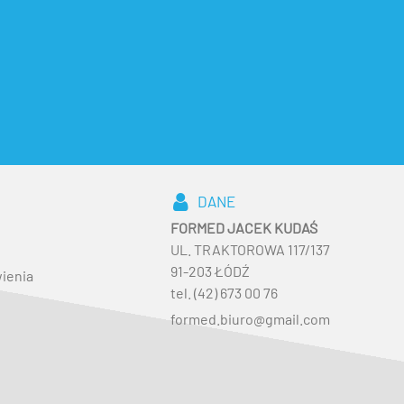
DANE
FORMED JACEK KUDAŚ
UL. TRAKTOROWA 117/137
91-203 ŁÓDŹ
ienia
tel. (42) 673 00 76
formed.biuro@gmail.com