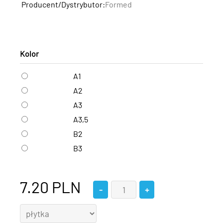
Producent/Dystrybutor:
Formed
Kolor
A1
A2
A3
A3,5
B2
B3
7.20
PLN