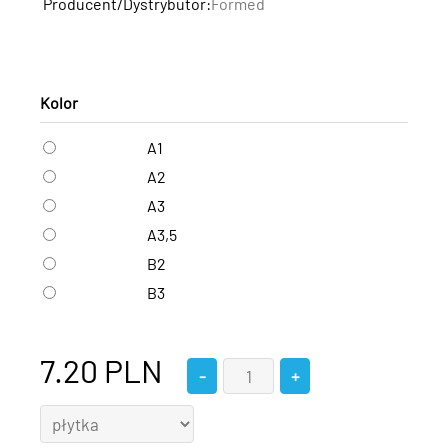
Producent/Dystrybutor:
Formed
Kolor
A1
A2
A3
A3,5
B2
B3
7.20
PLN