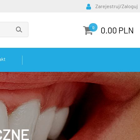
Zarejestruj/Zaloguj
0.00 PLN
0
akt
CZNE