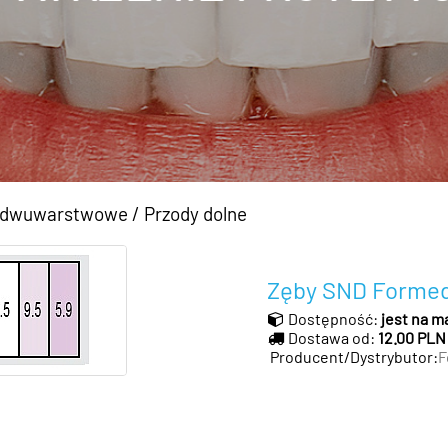
D dwuwarstwowe
/
Przody dolne
Zęby SND Formed
Dostępność:
jest na m
Dostawa od:
12.00 PLN
Producent/Dystrybutor:
F