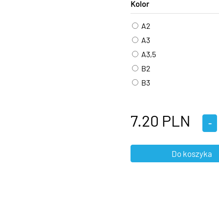
Kolor
A2
A3
A3,5
B2
B3
7.20
PLN