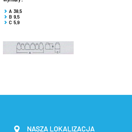
A 38.5
B 9.5
C 5.9
NASZA LOKALIZACJA