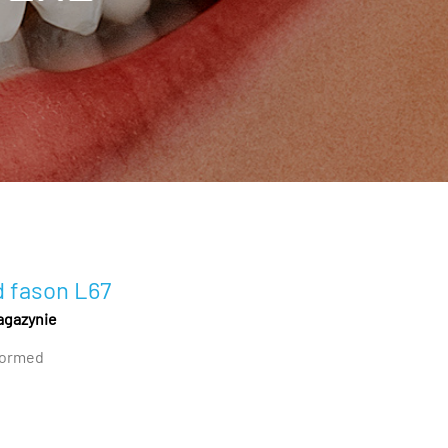
 fason L67
agazynie
ormed