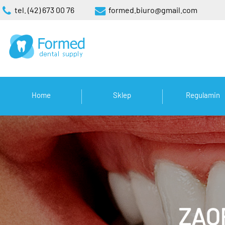
tel. (42) 673 00 76
formed.biuro@gmail.com
Home
Sklep
Regulamin
ZAO