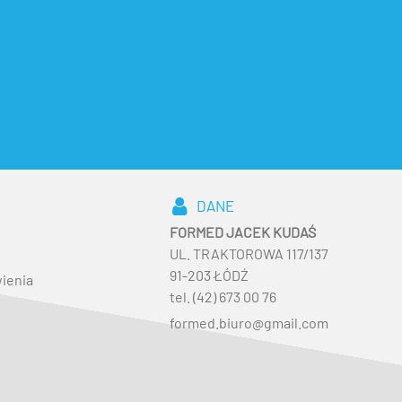
DANE
FORMED JACEK KUDAŚ
UL. TRAKTOROWA 117/137
91-203 ŁÓDŹ
ienia
tel. (42) 673 00 76
formed.biuro@gmail.com