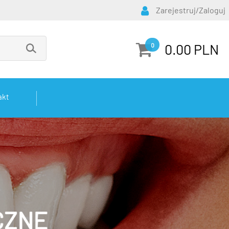
Zarejestruj/Zaloguj
0.00 PLN
0
akt
CZNE