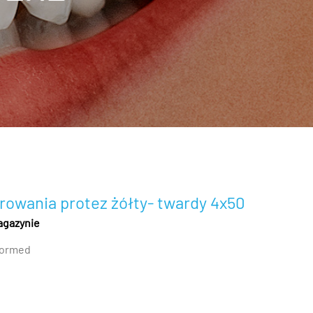
rowania protez żółty- twardy 4x50
agazynie
ormed