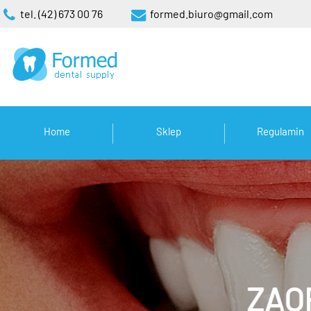
tel. (42) 673 00 76
formed.biuro@gmail.com
Home
Sklep
Regulamin
ZAO