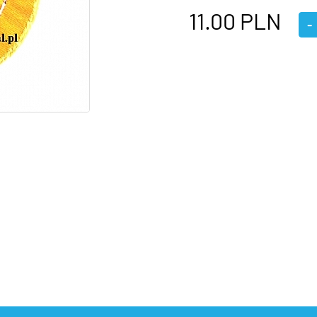
11.00
PLN